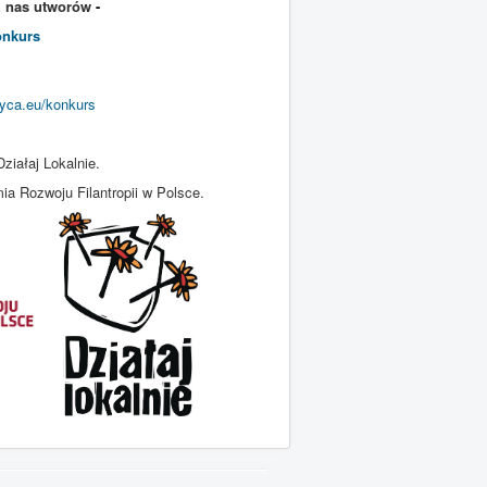
z nas utworów
-
onkurs
yca.eu/konkurs
ziałaj Lokalnie.
 Rozwoju Filantropii w Polsce.